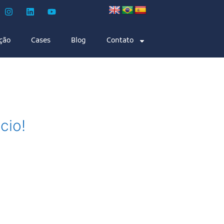
ção
Cases
Blog
Contato
cio!