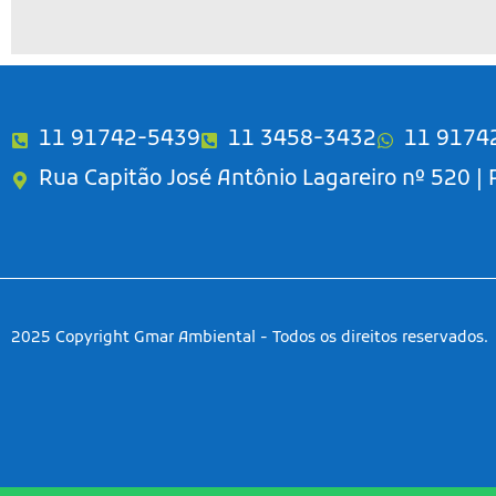
A
l
t
e
r
11 91742-5439
11 3458-3432
11 9174
n
Rua Capitão José Antônio Lagareiro nº 520 |
a
t
i
v
e
:
2025 Copyright Gmar Ambiental - Todos os direitos reservados.