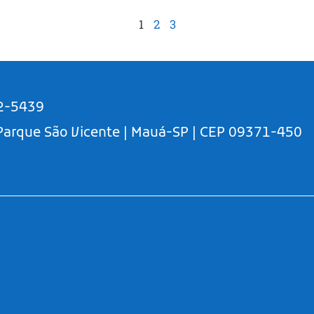
1
2
3
2-5439
 Parque São Vicente | Mauá-SP | CEP 09371-450