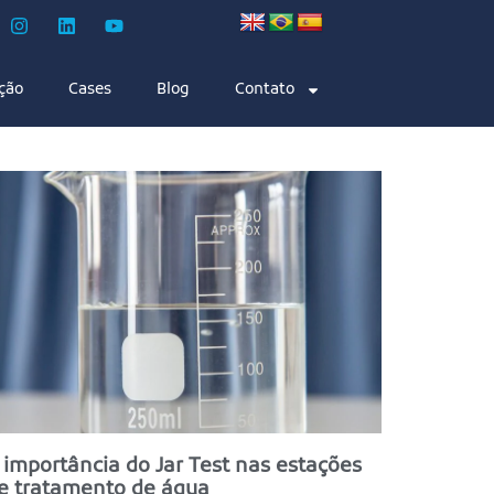
ção
Cases
Blog
Contato
 importância do Jar Test nas estações
e tratamento de água