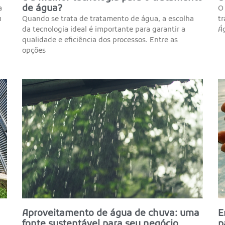
de água?
a
O 
u
Quando se trata de tratamento de água, a escolha
t
da tecnologia ideal é importante para garantir a
Ág
qualidade e eficiência dos processos. Entre as
opções
Aproveitamento de água de chuva: uma
E
fonte sustentável para seu negócio
p