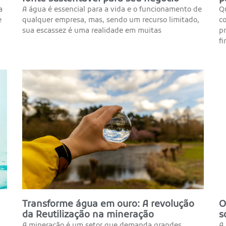
a
A água é essencial para a vida e o funcionamento de
Q
e
qualquer empresa, mas, sendo um recurso limitado,
c
sua escassez é uma realidade em muitas
pr
f
Transforme água em ouro: A revolução
O
da Reutilização na mineração
s
A mineração é um setor que demanda grandes
A