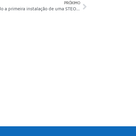
PRÓXIMO
A Gmar está realizando a primeira instalação de uma STEO em uma operação subterrânea no Brasil!