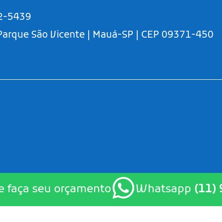
2-5439
 Parque São Vicente | Mauá-SP | CEP 09371-450
e faça seu orçamento
Whatsapp
(11)