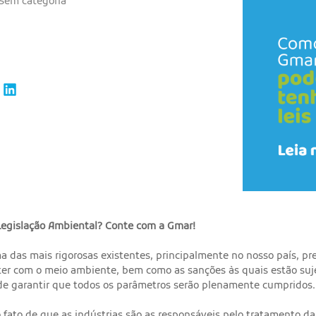
Sem categoria
Legislação Ambiental? Conte com a Gmar!
ma das mais rigorosas existentes, principalmente no nosso país, p
er com o meio ambiente, bem como as sanções às quais estão sujei
m de garantir que todos os parâmetros serão plenamente cumpridos.
o fato de que as indústrias são as responsáveis pelo tratamento d