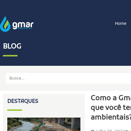
Home
BLOG
Como a Gma
DESTAQUES
que você te
ambientais