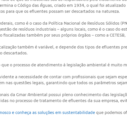
ermina o Código das Águas, criado em 1934, o qual foi atualizado
cos para que os efluentes possam ser descartados na natureza.
derais, como é o caso da Política Nacional de Resíduos Sólidos (PNR
gestão de resíduos industriais – alguns locais, como é o caso do 
são fiscalizadas também por seus próprios órgãos – como a CETESB,
scalização também é variável, e depende dos tipos de efluentes pr
o descartados.
ro que o processo de atendimento à legislação ambiental é muito 
evidente a necessidade de contar com profissionais que sejam esp
m nas questões legais, garantindo que todos os parâmetros seja
ionais da Gmar Ambiental possui pleno conhecimento das legislaçõ
das no processo de tratamento de efluentes da sua empresa, evit
nosco e conheça as soluções em sustentabilidade
que podemos ofe