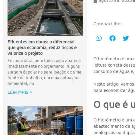
agosto 28, 2023
Compartilhe:
Efluentes em obras: o diferencial
que gera economia, reduz riscos e
valoriza o projeto
O hidrômetro é um d
Em uma obra, nem todo custo aparece
leitura correta des
imediatamente no orçamento. Alguns
consumo de água e,
surgem depois: na paralisação de uma
frente de trabalho, em uma autuação
ambiental, no
Neste artigo, vamos 
para economizar águ
LEIA MAIS »
O que é 
O hidrômetro é um a
abastecimento de ág
analógicos ou digita