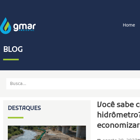
Home
BLOG
Você sabe c
DESTAQUES
hidrômetro
economizar