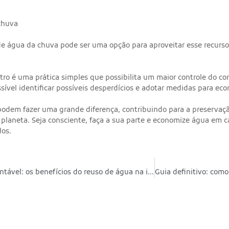
chuva
 de água da chuva pode ser uma opção para aproveitar esse recurso
etro é uma prática simples que possibilita um maior controle do 
sível identificar possíveis desperdícios e adotar medidas para ec
odem fazer uma grande diferença, contribuindo para a preservação
 planeta. Seja consciente, faça a sua parte e economize água em 
dos.
Economia sustentável: os benefícios do reuso de água na indústria de logística