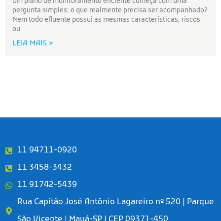
Um plano de monitoramento eficiente começa com uma
pergunta simples: o que realmente precisa ser acompanhado?
Nem todo efluente possui as mesmas características, riscos
ou
LEIA MAIS »
11 94711-0920
11 3458-3432
11 91742-5439
Rua Capitão José Antônio Lagareiro nº 520 | Parque
São Vicente | Mauá-SP | CEP 09371-450