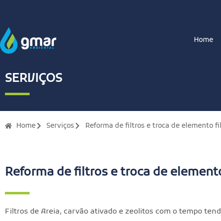
Home
SERVIÇOS
Home
Serviços
Reforma de filtros e troca de elemento fi
Reforma de filtros e troca de elemento
Filtros de Areia, carvão ativado e zeolitos com o tempo ten