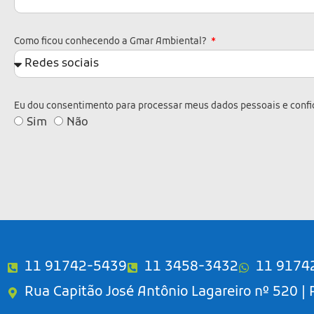
Como ficou conhecendo a Gmar Ambiental?
Eu dou consentimento para processar meus dados pessoais e confi
Sim
Não
A
l
t
e
r
11 91742-5439
11 3458-3432
11 9174
n
Rua Capitão José Antônio Lagareiro nº 520 |
a