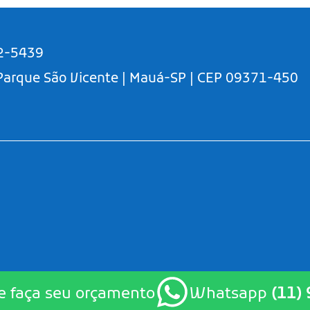
2-5439
 Parque São Vicente | Mauá-SP | CEP 09371-450
e faça seu orçamento
Whatsapp
(11)