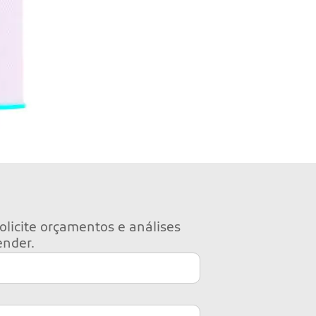
olicite orçamentos e análises
ender.