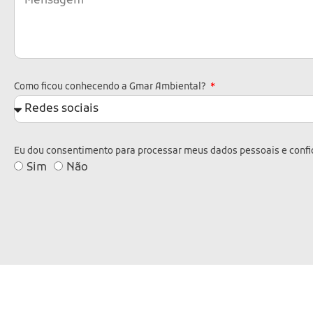
Como ficou conhecendo a Gmar Ambiental?
Eu dou consentimento para processar meus dados pessoais e confi
Sim
Não
A
l
t
e
r