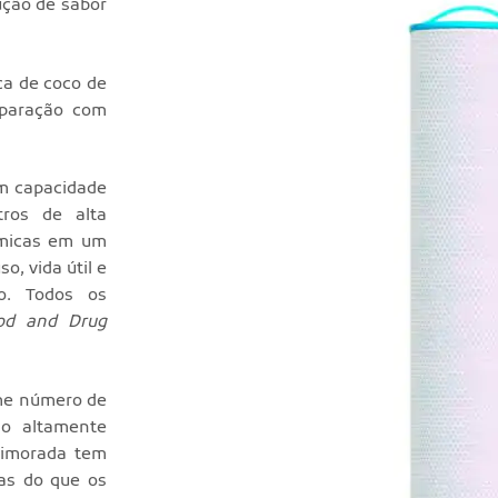
ução de sabor
ca de coco de
mparação com
om capacidade
tros de alta
ômicas em um
o, vida útil e
o. Todos os
od and Drug
me número de
ão altamente
primorada tem
as do que os