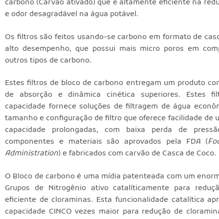
carbono (Carvão ativado) que é altamente eficiente na red
e odor desagradável na água potável.
Os filtros são feitos usando-se carbono em formato de cas
alto desempenho, que possui mais micro poros em co
outros tipos de carbono.
Estes filtros de bloco de carbono entregam um produto c
de absorção e dinâmica cinética superiores. Estes fil
capacidade fornece soluções de filtragem de água econ
tamanho e configuração de filtro que oferece facilidade de us
capacidade prolongadas, com baixa perda de pressã
componentes e materiais são aprovados pela FDA (
Fo
Administration
) e fabricados com carvão de Casca de Coco.
O Bloco de carbono é uma mídia patenteada com um enor
Grupos de Nitrogênio ativo catalíticamente para reduç
eficiente de cloraminas. Esta funcionalidade catalítica a
capacidade CINCO vezes maior para redução de cloramin