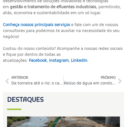
desenvolvimento de soluções inovadoras e tecnologias
em
gestão e tratamento de efluentes industriais
, permitindo,
aliás, economia e sustentabilidade em um só lugar.
Conheça nossos principais serviços
e fale com um de nossos
consultores para podermos te auxiliar na necessidade do seu
negócio!
Gostou do nosso conteúdo? Acompanhe a nossas redes sociais
e fique por dentro de todas as
atualizações:
Facebook
,
Instagram
,
LinkedIn
.
ANTERIOR
PRÓXIMO
Da torneira até o rio: o caminho da água utilizada em casa
Reúso de água em condomínios: sustentabilidade e economia de recursos
DESTAQUES